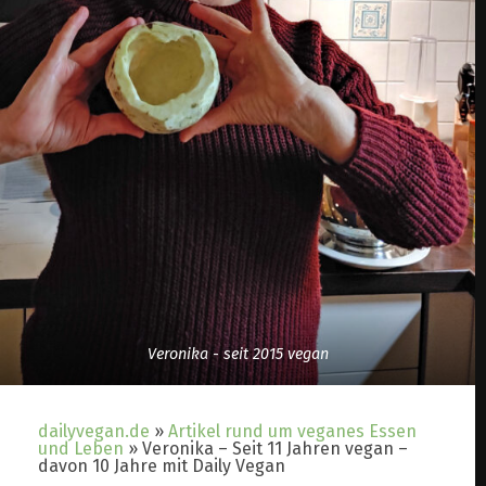
Veronika - seit 2015 vegan
dailyvegan.de
»
Artikel rund um veganes Essen
und Leben
»
Veronika – Seit 11 Jahren vegan –
davon 10 Jahre mit Daily Vegan