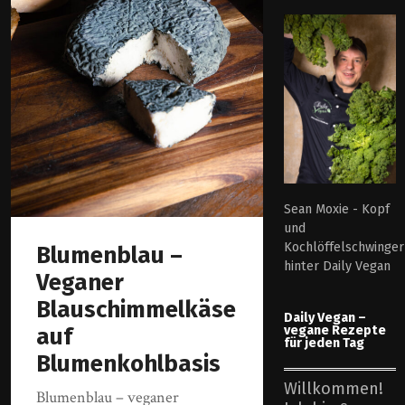
Sean Moxie - Kopf
und
Kochlöffelschwinger
Blumenblau –
hinter Daily Vegan
Veganer
Blauschimmelkäse
Daily Vegan –
vegane Rezepte
auf
für jeden Tag
Blumenkohlbasis
Willkommen!
Blumenblau – veganer