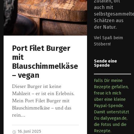
Zutaten, oft
auch mit
selbstgesammelt
Schätzen aus
der Natur.
Viel Spaß beim
Stöbern!
Port Filet Burger
mit
Sende eine
Blauschimmelkäse
Spende
– vegan
Falls Dir meine
Dieser Burger ist keine
Rezepte gefallen,
Mahlzeit – er ist ein Erlebnis.
freue ich mich
über eine kleine
Mein Port Filet Burger mit
Paypal-Spende.
Blauschimmelkäse – und das
Damit unterstützt
rein…
Du dailyvegan.de,
die Fotos und die
Rezepte.
16. Juni 2025