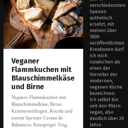
verschiedensten
Speisen
authetisch
ersetzt, mit
meinen über
1000
veröffentlichten
Kreationen darf
ich mich
Veganer
inzwischen als
Flammkuchen mit
einen der
Vorreiter der
Blauschimmelkäse
modernen,
und Birne
veganen Küche
bezeichnen.
Veganer Flammkuchen mit
Ich selbst bin
Blauschimmelkäse, Birne,
seit den 90ern
Kräuterseitlingen, Rucola und
vegan, also
einem Spritzer Crema de
deutlich über 20
Balsamico. Knuspriger Teig,
Jahre.