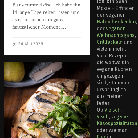
Ich bin
Sean
Blauschimmelkäse. Ich habe ihn
Moxie – Erfinder
14 lange Tage reifen lassen und
der veganen
es ist natürlich ein ganz
Hähnchenkeulen
,
fantastischer Moment,…
der
veganen
Weihnachtsgans
,
Grillfackeln
und
26. Mai 2026
vielem mehr.
Viele Rezepte,
die weltweit in
vegane Küchen
eingezogen
sind, stammen
ursprünglich
aus meiner
Feder.
Ob
Vleisch
,
Visch
,
vegane
Käsespezialitäten
oder wie man
Eier
in