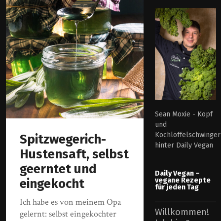
Sean Moxie - Kopf
und
Kochlöffelschwinger
Spitzwegerich-
hinter Daily Vegan
Hustensaft, selbst
geerntet und
Daily Vegan –
vegane Rezepte
eingekocht
für jeden Tag
Ich habe es von meinem Opa
Willkommen!
gelernt: selbst eingekochter