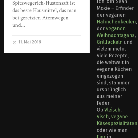
Ich bin
Sean
Spitzwegerich-Hustensaft ist
Moxie – Erfinder
das beste Hausmittel, das man
der veganen
bei gereizten Atemwegen
Hähnchenkeulen
,
und…
der
veganen
Weihnachtsgans
,
Grillfackeln
und
11. Mai 2016
vielem mehr.
Viele Rezepte,
die weltweit in
vegane Küchen
eingezogen
sind, stammen
ursprünglich
aus meiner
Feder.
Ob
Vleisch
,
Visch
,
vegane
Käsespezialitäten
oder wie man
Eier
in